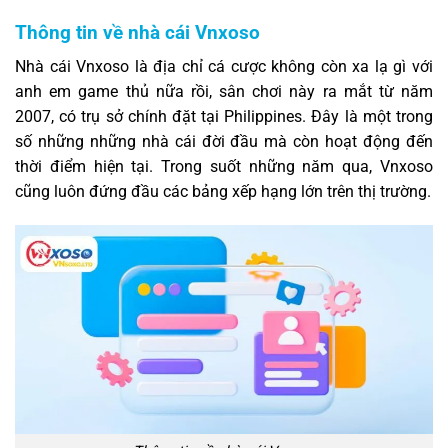
Thông tin về nhà cái Vnxoso
Nhà cái Vnxoso là địa chỉ cá cược không còn xa lạ gì với
anh em game thủ nữa rồi, sân chơi này ra mắt từ năm
2007, có trụ sở chính đặt tại Philippines. Đây là một trong
số những những nhà cái đời đầu mà còn hoạt động đến
thời điểm hiện tại. Trong suốt những năm qua, Vnxoso
cũng luôn đứng đầu các bảng xếp hạng lớn trên thị trường.