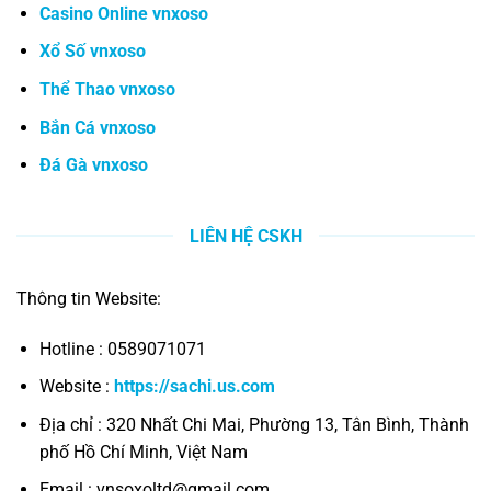
Casino Online vnxoso
Xổ Số vnxoso
Thể Thao vnxoso
Bắn Cá vnxoso
Đá Gà vnxoso
LIÊN HỆ CSKH
Thông tin Website:
Hotline : 0589071071
Website :
https://sachi.us.com
Địa chỉ : 320 Nhất Chi Mai, Phường 13, Tân Bình, Thành
phố Hồ Chí Minh, Việt Nam
Email :
vnsoxoltd@gmail.com