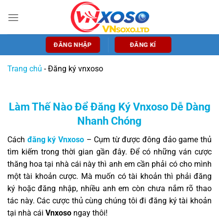
Bỏ
qua
nội
dung
ĐĂNG NHẬP
ĐĂNG KÍ
Trang chủ
-
Đăng ký vnxoso
Làm Thế Nào Để Đăng Ký Vnxoso Dễ Dàng
Nhanh Chóng
Cách
đăng ký Vnxoso
– Cụm từ được đông đảo game thủ
tìm kiếm trong thời gian gần đây. Để có những ván cược
thăng hoa tại nhà cái này thì anh em cần phải có cho mình
một tài khoản cược. Mà muốn có tài khoản thì phải đăng
ký hoặc đăng nhập, nhiều anh em còn chưa nắm rõ thao
tác này. Các cược thủ cùng chúng tôi đi đăng ký tài khoản
tại nhà cái
Vnxoso
ngay thôi!