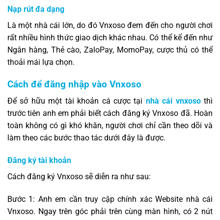
Nạp rút đa dạng
Là một nhà cái lớn, do đó Vnxoso đem đến cho người chơi
rất nhiều hình thức giao dịch khác nhau. Có thể kể đến như
Ngân hàng, Thẻ cào, ZaloPay, MomoPay, cược thủ có thể
thoải mái lựa chọn.
Cách để đăng nhập vào Vnxoso
Để sở hữu một tài khoản cá cược tại
nhà cái vnxoso
thì
trước tiên anh em phải biết cách đăng ký Vnxoso đã. Hoàn
toàn không có gì khó khăn, người chơi chỉ cần theo dõi và
làm theo các bước thao tác dưới đây là được.
Đăng ký tài khoản
Cách đăng ký Vnxoso sẽ diễn ra như sau:
Bước 1: Anh em cần truy cập chính xác Website nhà cái
Vnxoso. Ngay trên góc phải trên cùng màn hình, có 2 nút