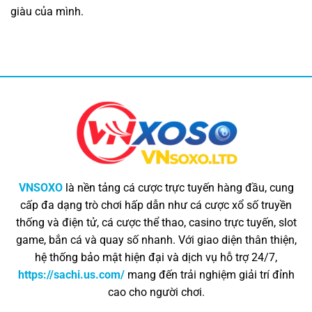
giàu của mình.
VNSOXO
là nền tảng cá cược trực tuyến hàng đầu, cung
cấp đa dạng trò chơi hấp dẫn như cá cược xổ số truyền
thống và điện tử, cá cược thể thao, casino trực tuyến, slot
game, bắn cá và quay số nhanh. Với giao diện thân thiện,
hệ thống bảo mật hiện đại và dịch vụ hỗ trợ 24/7,
https://sachi.us.com/
mang đến trải nghiệm giải trí đỉnh
cao cho người chơi.