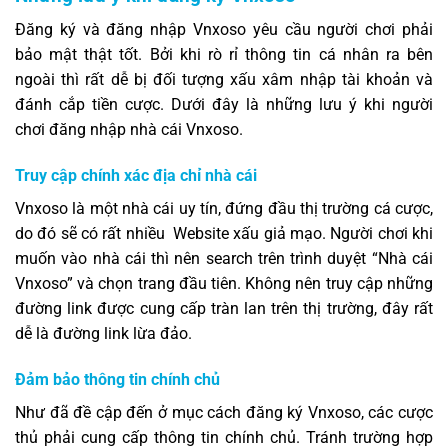
Đăng ký và đăng nhập Vnxoso yêu cầu người chơi phải
bảo mật thật tốt. Bởi khi rò rỉ thông tin cá nhân ra bên
ngoài thì rất dễ bị đối tượng xấu xâm nhập tài khoản và
đánh cắp tiền cược. Dưới đây là những lưu ý khi người
chơi đăng nhập nhà cái Vnxoso.
Truy cập chính xác địa chỉ nhà cái
Vnxoso là một nhà cái uy tín, đứng đầu thị trường cá cược,
do đó sẽ có rất nhiều Website xấu giả mạo. Người chơi khi
muốn vào nhà cái thì nên search trên trình duyệt “Nhà cái
Vnxoso” và chọn trang đầu tiên. Không nên truy cập những
đường link được cung cấp tràn lan trên thị trường, đây rất
dễ là đường link lừa đảo.
Đảm bảo thông tin chính chủ
Như đã đề cập đến ở mục cách đăng ký Vnxoso, các cược
thủ phải cung cấp thông tin chính chủ. Tránh trường hợp