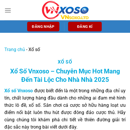
Bỏ
qua
nội
dung
ĐĂNG NHẬP
ĐĂNG KÍ
Trang chủ
-
Xổ số
XỔ SỐ
Xổ Số Vnxoso – Chuyên Mục Hot Mang
Đến Tài Lộc Cho Nhà Nhà 2025
Xổ số Vnxoso
được biết đến là một trong những địa chỉ uy
tín, chất lượng hàng đầu dành cho những ai đam mê hình
thức lô đề, xổ số. Sân chơi cá cược sở hữu hàng loạt ưu
điểm nổi bật luôn thu hút được đông đảo cược thủ. Hãy
cùng chúng tôi khám phá chi tiết về thiên đường giải trí
đặc sắc này trong bài viết dưới đây.