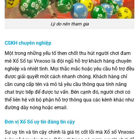
Lý do nên tham gia
CSKH chuyên nghiệp
Một trong những yếu tố then chốt thu hút người chơi đam
mê Xổ Số tại Vnxoso là đội ngũ hỗ trợ khách hàng chuyên
nghiệp và nhiệt tình. Mọi thắc mắc hoặc yêu cầu hỗ trợ đều
được giải quyết một cách nhanh chóng. Khách hàng chỉ
cần cung cấp tên và mô tả yêu cầu thông qua tính năng
chat trực tiếp để được tư vấn. Bên cạnh đó, người chơi có
thể liên hệ với bộ phận hỗ trợ thông qua các kênh khác như
đường dây nóng hoặc email.
Đơn vị Xổ Số uy tín đáng tin cậy
Sự uy tín và tin cậy chính là giá trị cốt lõi mà Xổ số Vnxoso