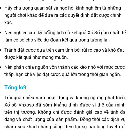
Hãy chú trọng quan sát và học hỏi kinh nghiệm từ những
người chơi khác để đưa ra các quyết định đặt cược chính
xác.
Nên nghiên cứu kỹ lưỡng lịch sử kết quả Xổ Số gần nhất để
làm cơ sở cho việc dự đoán kết quả trong tương lai.
Tránh đặt cược dựa trên cảm tính bởi rủi ro cao và khó đạt
được kết quả như mong muốn.
Nên phân chia nguồn vốn thành các kèo nhỏ với mức cược
thấp, hạn chế việc đặt cược quá lớn trong thời gian ngắn.
Tổng kết
Trải qua nhiều năm hoạt động và không ngừng phát triển,
Xổ số Vnxoso đã sớm khẳng định được vị thế của mình
trên thị trường. Không chỉ được đánh giá cao về tính đa
dạng và chất lượng của sản phẩm. Đồng thời các dịch vụ
chăm sóc khách hàng cũng đem lại sự hài lòng tuyệt đối