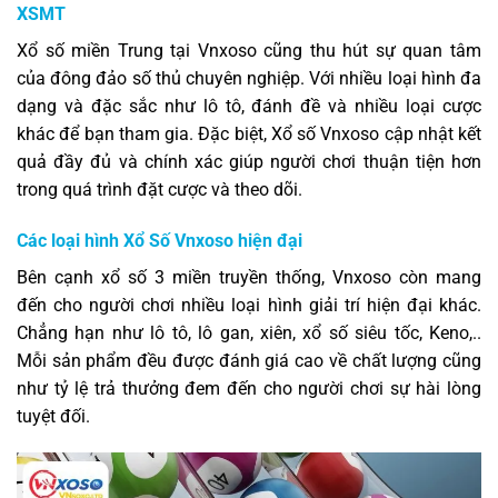
XSMT
Xổ số miền Trung tại Vnxoso cũng thu hút sự quan tâm
của đông đảo số thủ chuyên nghiệp. Với nhiều loại hình đa
dạng và đặc sắc như lô tô, đánh đề và nhiều loại cược
khác để bạn tham gia. Đặc biệt, Xổ số Vnxoso cập nhật kết
quả đầy đủ và chính xác giúp người chơi thuận tiện hơn
trong quá trình đặt cược và theo dõi.
Các loại hình Xổ Số Vnxoso hiện đại
Bên cạnh xổ số 3 miền truyền thống, Vnxoso còn mang
đến cho người chơi nhiều loại hình giải trí hiện đại khác.
Chẳng hạn như lô tô, lô gan, xiên, xổ số siêu tốc, Keno,..
Mỗi sản phẩm đều được đánh giá cao về chất lượng cũng
như tỷ lệ trả thưởng đem đến cho người chơi sự hài lòng
tuyệt đối.