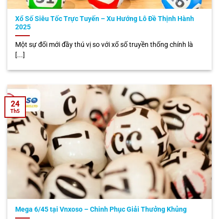
Xổ Số Siêu Tốc Trực Tuyến – Xu Hướng Lô Đề Thịnh Hành
2025
Một sự đổi mới đầy thú vị so với xổ số truyền thống chính là
[...]
24
Th5
Mega 6/45 tại Vnxoso – Chinh Phục Giải Thưởng Khủng