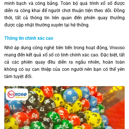
minh bạch và công bằng. Toàn bộ quá trình xổ số được
diễn ra công khai để người chơi thuận tiện theo dõi. Đồng
thời, tất cả thông tin liên quan đến phiên quay thưởng
được cập nhật thường xuyên tại hệ thống.
Thông tin chính xác cao
Nhờ áp dụng công nghệ tiên tiến trong hoạt động, Vnxoso
mang đến kết quả xổ số có tính chính xác cao. Đặc biệt, tất
cả các phiên quay đều diễn ra ngẫu nhiên, hoàn toàn
không có sự can thiệp của con người nên bạn có thể yên
tâm tuyệt đối.