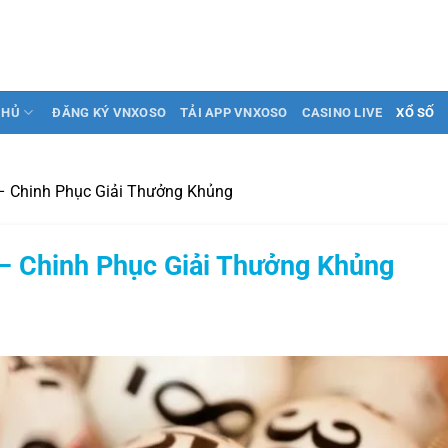
CHỦ
ĐĂNG KÝ VNXOSO
TẢI APP VNXOSO
CASINO LIVE
XỔ SỐ
– Chinh Phục Giải Thưởng Khủng
– Chinh Phục Giải Thưởng Khủng