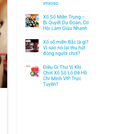
vnxoso
Xổ Số Miền Trung –
Bí Quyết Dự Đoán, Cơ
Hội Làm Giàu Nhanh
Xổ số miền Bắc là gì?
Vì sao nó lại thu hút
đông người chơi?
Điều Gì Thú Vị Khi
Chơi Xổ Số Lô Đề Hồ
Chí Minh VIP Trực
Tuyến?