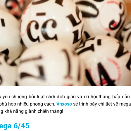
 yêu chuộng bởi luật chơi đơn giản và cơ hội thắng hấp dẫn.
 phù hợp nhiều phong cách.
Vnxoso
sẽ trình bày chi tiết về mega
g khả năng giành chiến thắng!
ega 6/45