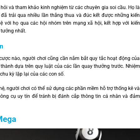
 hỏi và tham khảo kinh nghiệm từ các chuyên gia soi cầu. Họ là
đã trải qua nhiều lần thắng thua và đúc kết được những kiến
hệ với họ qua các hội nhóm trên mạng xã hội, kết hợp với kiến
 tưởng nhất.
n
á cược nào, người chơi cũng cần nắm bắt quy tắc hoạt động của
 thành dựa trên quy luật của các lần quay thưởng trước. Nhiệm
chu kỳ lặp lại của các con số.
ghệ, người chơi có thể sử dụng các phần mềm hỗ trợ thống kê và
công cụ uy tín để tránh bị đánh cắp thông tin cá nhân và đảm
Mega