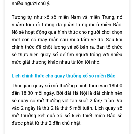
nhiều người chú ý.
Tương tự như xổ số miền Nam và miền Trung, nó
nhắm tới đối tượng đa phần là người ở miền Bắc.
Nó sẽ hoạt động qua hình thức cho người chơi chọn
một con số may mắn sau mua tấm vé đó. Sau khi
chính thức đã chốt lượng vé số bán ra. Ban tổ chức
sẽ thực hiện quay số để tìm người trúng với nhiều
mức giải thưởng khác nhau từ lớn tới nhỏ.
Lịch chính thức cho quay thưởng xổ số miền Bắc
Thời gian quay số mở thưởng chính thức vào 18h00
đến 18:30 mỗi ngày. Bởi đài Hà Nội là đài chính nên
sẽ quay số mở thưởng với tần suất 2 lần/ tuần. Và
vào 2 ngày là thứ 2 là thứ 5 mỗi tuần. Lịch quay số
mở thưởng kết quả xổ số kiến thiết miền Bắc sẽ
được phát từ thứ 2 đến chủ nhật.