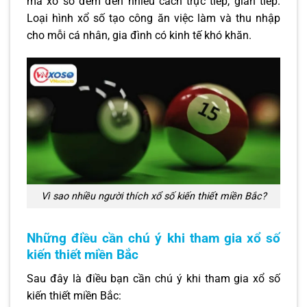
mà xổ số đem đến nhiều cách trực tiếp, gián tiếp.
Loại hình xổ số tạo công ăn việc làm và thu nhập
cho mỗi cá nhân, gia đình có kinh tế khó khăn.
Vì sao nhiều người thích xổ số kiến thiết miền Bắc?
Những điều cần chú ý khi tham gia xổ số
kiến thiết miền Bắc
Sau đây là điều bạn cần chú ý khi tham gia xổ số
kiến thiết miền Bắc: