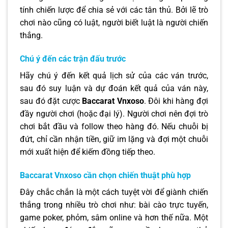
tính chiến lược để chia sẻ với các tân thủ. Bởi lẽ trò
chơi nào cũng có luật, người biết luật là người chiến
thắng.
Chú ý đến các trận đấu trước
Hãy chú ý đến kết quả lịch sử của các ván trước,
sau đó suy luận và dự đoán kết quả của ván này,
sau đó đặt cược
Baccarat Vnxoso
. Đôi khi hàng đợi
đầy người chơi (hoặc đại lý). Người chơi nên đợi trò
chơi bắt đầu và follow theo hàng đó. Nếu chuỗi bị
đứt, chỉ cần nhận tiền, giữ im lặng và đợi một chuỗi
mới xuất hiện để kiếm đồng tiếp theo.
Baccarat Vnxoso cần chọn chiến thuật phù hợp
Đây chắc chắn là một cách tuyệt vời để giành chiến
thắng trong nhiều trò chơi như: bài cào trực tuyến,
game poker, phỏm, sâm online và hơn thế nữa. Một