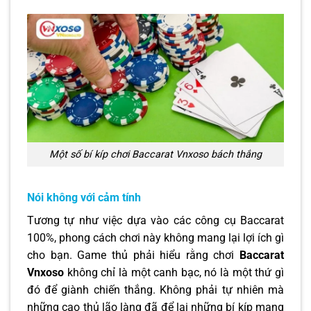
Một số bí kíp chơi Baccarat Vnxoso bách thắng
Nói không với cảm tính
Tương tự như việc dựa vào các công cụ Baccarat
100%, phong cách chơi này không mang lại lợi ích gì
cho bạn. Game thủ phải hiểu rằng chơi
Baccarat
Vnxoso
không chỉ là một canh bạc, nó là một thứ gì
đó để giành chiến thắng. Không phải tự nhiên mà
những cao thủ lão làng đã để lại những bí kíp mang