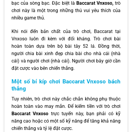
bạc của sòng bạc. Đặc biệt là
Baccarat Vnxoso,
trò
chơi này là một trong những thú vui yêu thích của
nhiều game thủ.
Khi nói đến bản chất của trò chơi, Baccarat tại
Vnxoso
luôn đi kèm với đối kháng. Trò chơi bài
hoàn toàn dựa trên bộ bài tây 52 lá. Đồng thời,
người chia bài xinh đẹp chia bài cho nhà cái (nhà
cái) và người chơi (nhà cái). Người chơi bây giờ cần
đặt cược vào bên chiến thắng.
Một số bí kíp chơi Baccarat Vnxoso bách
thắng
Tuy nhiên, trò chơi này chắc chắn không phụ thuộc
hoàn toàn vào may mắn. Để kiếm tiền với trò chơi
Baccarat Vnxoso
trực tuyến này, bạn phải có kỹ
năng cao hoặc có một số kỹ năng để tăng khả năng
chiến thắng và tỷ lệ đặt cược.