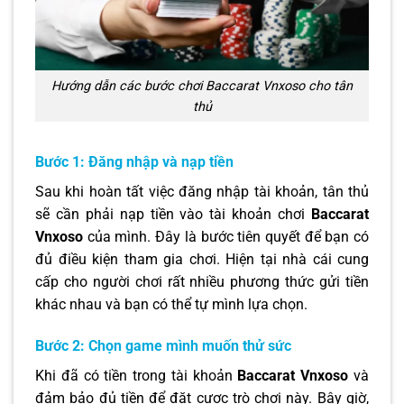
Hướng dẫn các bước chơi Baccarat Vnxoso cho tân
thủ
Bước 1: Đăng nhập và nạp tiền
Sau khi hoàn tất việc đăng nhập tài khoản, tân thủ
sẽ cần phải nạp tiền vào tài khoản chơi
Baccarat
Vnxoso
của mình. Đây là bước tiên quyết để bạn có
đủ điều kiện tham gia chơi. Hiện tại nhà cái cung
cấp cho người chơi rất nhiều phương thức gửi tiền
khác nhau và bạn có thể tự mình lựa chọn.
Bước 2: Chọn game mình muốn thử sức
Khi đã có tiền trong tài khoản
Baccarat Vnxoso
và
đảm bảo đủ tiền để đặt cược trò chơi này. Bây giờ,