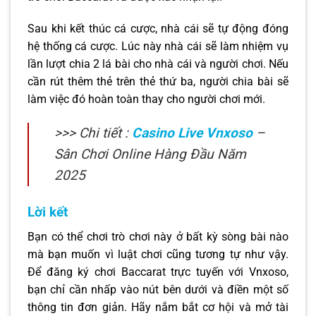
Sau khi kết thúc cá cược, nhà cái sẽ tự động đóng
hệ thống cá cược. Lúc này nhà cái sẽ làm nhiệm vụ
lần lượt chia 2 lá bài cho nhà cái và người chơi. Nếu
cần rút thêm thẻ trên thẻ thứ ba, người chia bài sẽ
làm việc đó hoàn toàn thay cho người chơi mới.
>>> Chi tiết :
Casino Live Vnxoso
–
Sân Chơi Online Hàng Đầu Năm
2025
Lời kết
Bạn có thể chơi trò chơi này ở bất kỳ sòng bài nào
mà bạn muốn vì luật chơi cũng tương tự như vậy.
Để đăng ký chơi Baccarat trực tuyến với Vnxoso,
bạn chỉ cần nhấp vào nút bên dưới và điền một số
thông tin đơn giản. Hãy nắm bắt cơ hội và mở tài