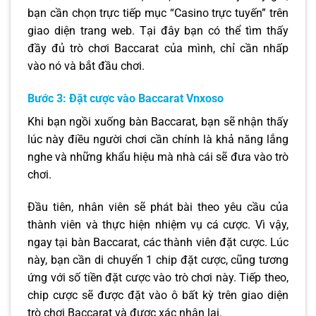
bạn cần chọn trực tiếp mục “Casino trực tuyến” trên
giao diện trang web. Tại đây bạn có thể tìm thấy
đầy đủ trò chơi Baccarat của mình, chỉ cần nhấp
vào nó và bắt đầu chơi.
Bước 3: Đặt cược vào Baccarat Vnxoso
Khi bạn ngồi xuống bàn Baccarat, bạn sẽ nhận thấy
lúc này điều người chơi cần chính là khả năng lắng
nghe và những khẩu hiệu mà nhà cái sẽ đưa vào trò
chơi.
Đầu tiên, nhân viên sẽ phát bài theo yêu cầu của
thành viên và thực hiện nhiệm vụ cá cược. Vì vậy,
ngay tại bàn Baccarat, các thành viên đặt cược. Lúc
này, bạn cần di chuyển 1 chip đặt cược, cũng tương
ứng với số tiền đặt cược vào trò chơi này. Tiếp theo,
chip cược sẽ được đặt vào ô bất kỳ trên giao diện
trò chơi Baccarat và được xác nhận lại.