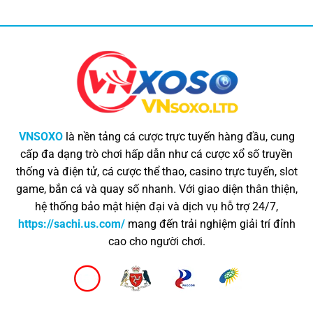
VNSOXO
là nền tảng cá cược trực tuyến hàng đầu, cung
cấp đa dạng trò chơi hấp dẫn như cá cược xổ số truyền
thống và điện tử, cá cược thể thao, casino trực tuyến, slot
game, bắn cá và quay số nhanh. Với giao diện thân thiện,
hệ thống bảo mật hiện đại và dịch vụ hỗ trợ 24/7,
https://sachi.us.com/
mang đến trải nghiệm giải trí đỉnh
cao cho người chơi.