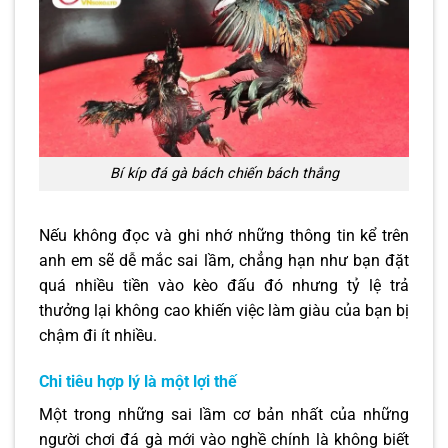
Bí kíp đá gà bách chiến bách thắng
Nếu không đọc và ghi nhớ những thông tin kể trên
anh em sẽ dễ mắc sai lầm, chẳng hạn như bạn đặt
quá nhiều tiền vào kèo đấu đó nhưng tỷ lệ trả
thưởng lại không cao khiến việc làm giàu của bạn bị
chậm đi ít nhiều.
Chi tiêu hợp lý là một lợi thế
Một trong những sai lầm cơ bản nhất của những
người chơi đá gà mới vào nghề chính là không biết