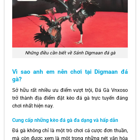
Những điều cần biết về Sảnh Digmaan đá gà
Vì sao anh em nên chơi tại Digmaan đá
gà?
Sở hữu rất nhiều ưu điểm vượt trội, Đá Gà Vnxoso
trở thành địa điểm đặt kèo đá gà trực tuyến đáng
chơi nhất hiện nay.
Cung cấp những kèo đá gà đa dạng và hấp dẫn
Đá gà không chỉ là một trò chơi cá cược đơn thuần,
mà còn được xem là một trong những nét văn hóa