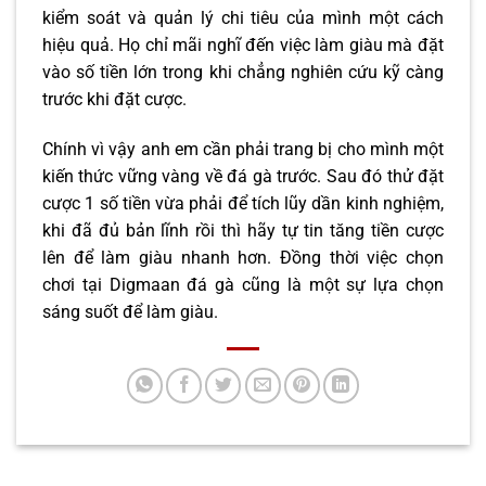
kiểm soát và quản lý chi tiêu của mình một cách
hiệu quả. Họ chỉ mãi nghĩ đến việc làm giàu mà đặt
vào số tiền lớn trong khi chẳng nghiên cứu kỹ càng
trước khi đặt cược.
Chính vì vậy anh em cần phải trang bị cho mình một
kiến thức vững vàng về đá gà trước. Sau đó thử đặt
cược 1 số tiền vừa phải để tích lũy dần kinh nghiệm,
khi đã đủ bản lĩnh rồi thì hãy tự tin tăng tiền cược
lên để làm giàu nhanh hơn. Đồng thời việc chọn
chơi tại Digmaan đá gà cũng là một sự lựa chọn
sáng suốt để làm giàu.