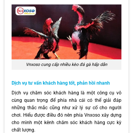
Vnxoso cung cấp nhiều kèo đá gà hấp dẫn
Dịch vụ tư vấn khách hàng tốt, phản hồi nhanh
Dịch vụ chăm sóc khách hàng là một công cụ vô
cùng quan trọng để phía nhà cái có thể giải đáp
những thắc mắc cũng như xử lý sự cố cho người
chơi. Hiểu được điều đó nên phía Vnxoso xây dựng
cho mình một kênh chăm sóc khách hàng cực kỳ
chất lượng.